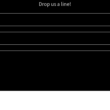
Drop us a line!
Sign up for our email list for updates, promotions, and more.